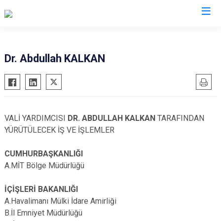
Valilikler
Dr. Abdullah KALKAN
VALİ YARDIMCISI
DR. ABDULLAH KALKAN
TARAFINDAN
YÜRÜTÜLECEK İŞ VE İŞLEMLER
CUMHURBAŞKANLIĞI
A.MİT Bölge Müdürlüğü
İÇİŞLERİ BAKANLIĞI
A.Havalimanı Mülki İdare Amirliği
B.İl Emniyet Müdürlüğü