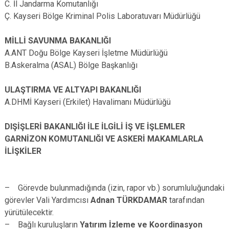
C. İl Jandarma Komutanlığı
Ç. Kayseri Bölge Kriminal Polis Laboratuvarı Müdürlüğü
MİLLİ SAVUNMA BAKANLIĞI
A.ANT Doğu Bölge Kayseri İşletme Müdürlüğü
B.Askeralma (ASAL) Bölge Başkanlığı
ULAŞTIRMA VE ALTYAPI BAKANLIĞI
A.DHMİ Kayseri (Erkilet) Havalimanı Müdürlüğü
DIŞİŞLERİ BAKANLIĞI İLE İLGİLİ İŞ VE İŞLEMLER
GARNİZON KOMUTANLIĞI VE ASKERİ MAKAMLARLA
İLİŞKİLER
– Görevde bulunmadığında (izin, rapor vb.) sorumluluğundaki
görevler Vali Yardımcısı
Adnan TÜRKDAMAR
tarafından
yürütülecektir.
– Bağlı kuruluşların
Yatırım İzleme ve Koordinasyon