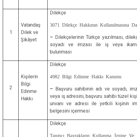
Dilekçe
Vatandaş
3071 Dilekçe Hakkının Kullanılmasına D
1
Dilek ve
–
Dilekçelerinin Türkçe yazılması, dilek
Şikâyet
soyadı ve imzası ile iş veya ikame
bulunması
Dilekçe
Kişilerin
4982 Bilgi Edinme Hakkı Kanunu
Bilgi
2
–
Başvuru sahibinin adı ve soyadı, imz
Edinme
veya iş adresini, başvuru sahibi tüzel kişi
Hakkı
unvanı ve adresi ile yetkili kişinin i
belgesini içermesi
Dilekçe
Tanıtıcı Bayrakların Kullanma İznine Ve T