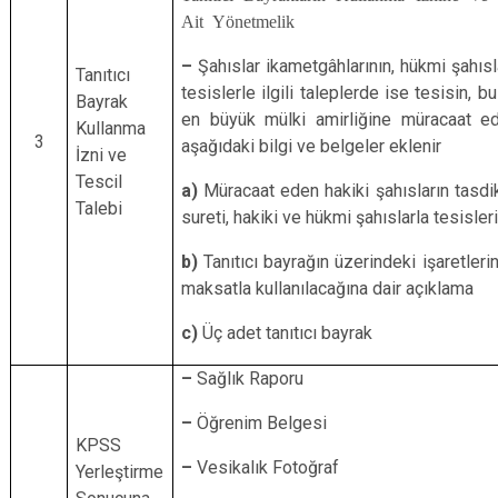
Ait Yönetmelik
–
Şahıslar ikametgâhlarının, hükmi şahısl
Tanıtıcı
tesislerle ilgili taleplerde ise tesisin, 
Bayrak
en büyük mülki amirliğine müracaat ed
Kullanma
3
aşağıdaki bilgi ve belgeler eklenir
İzni ve
Tescil
a)
Müracaat eden hakiki şahısların tasdi
Talebi
sureti, hakiki ve hükmi şahıslarla tesisler
b)
Tanıtıcı bayrağın üzerindeki işaretleri
maksatla kullanılacağına dair açıklama
c)
Üç adet tanıtıcı bayrak
–
Sağlık Raporu
–
Öğrenim Belgesi
KPSS
–
Vesikalık Fotoğraf
Yerleştirme