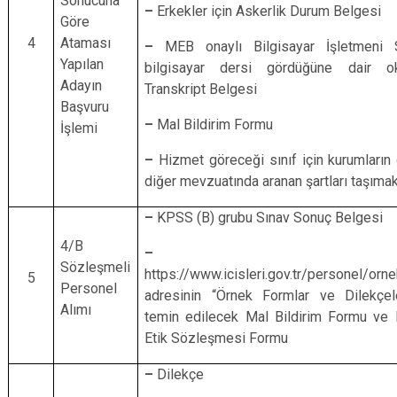
Sonucuna
–
Erkekler için Askerlik Durum Belgesi
Göre
4
Ataması
–
MEB onaylı Bilgisayar İşletmeni S
Yapılan
bilgisayar dersi gördüğüne dair ok
Adayın
Transkript Belgesi
Başvuru
–
Mal Bildirim Formu
İşlemi
–
Hizmet göreceği sınıf için kurumların
diğer mevzuatında aranan şartları taşıma
–
KPSS (B) grubu Sınav Sonuç Belgesi
4/B
–
Sözleşmeli
https://www.icisleri.gov.tr/personel/orne
5
Personel
adresinin “Örnek Formlar ve Dilekçel
Alımı
temin edilecek Mal Bildirim Formu ve 
Etik Sözleşmesi Formu
–
Dilekçe