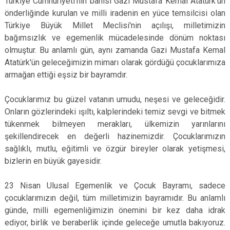
Türkiye Cumhuriyeti’nin banisi Gazi Mustafa Kemal Atatürk'ün
önderliğinde kurulan ve milli iradenin en yüce temsilcisi olan
Türkiye Büyük Millet Meclisi'nin açılışı, milletimizin
bağımsızlık ve egemenlik mücadelesinde dönüm noktası
olmuştur. Bu anlamlı gün, aynı zamanda Gazi Mustafa Kemal
Atatürk'ün geleceğimizin mimarı olarak gördüğü çocuklarımıza
armağan ettiği eşsiz bir bayramdır.
Çocuklarımız bu güzel vatanın umudu, neşesi ve geleceğidir.
Onların gözlerindeki ışıltı, kalplerindeki temiz sevgi ve bitmek
tükenmek bilmeyen merakları, ülkemizin yarınlarını
şekillendirecek en değerli hazinemizdir. Çocuklarımızın
sağlıklı, mutlu, eğitimli ve özgür bireyler olarak yetişmesi,
bizlerin en büyük gayesidir.
23 Nisan Ulusal Egemenlik ve Çocuk Bayramı, sadece
çocuklarımızın değil, tüm milletimizin bayramıdır. Bu anlamlı
günde, milli egemenliğimizin önemini bir kez daha idrak
ediyor, birlik ve beraberlik içinde geleceğe umutla bakıyoruz.