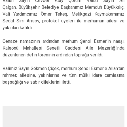
Valisi Sayın Cevdet Atay Çorum Valisi Sayın Ali
Çalgan, Büyükşehir Belediye Başkanımız Memduh Büyükkılıç,
Vali Yardımcımız Ömer Tekeş, Melikgazi Kaymakamımız
Sedat Sırrı Arısoy, protokol üyeleri ile merhumun ailesi ve
yakınları katıldı.
Cenaze namazının ardından merhum Şenol Esmer’in naaşı,
Kaleönü Mahallesi Senetli Caddesi Aile Mezarlığı’nda
düzenlenen defin töreninin ardından toprağa verildi.
Valimiz Sayın Gökmen Çiçek, merhum Şenol Esmer’e Allah’tan
rahmet; ailesine, yakınlarına ve tüm mülki idare camiasına
başsağlığı ve sabır dileklerini iletti.